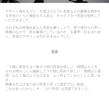
デザイン画をもとに、今度はコスプレ衣装などの服飾を制作す
る学生ひとりと補佐を４人迎え、キャラクター衣装を制作して
いただきました。
それぞれの特徴を捉えた衣装を纏うことで、切り替わりの早い
映像のなかで「何を象徴としているのか」を素早く伝えるため
に、衣装のデザインは欠かせませんでした。
音楽
「５種に変容する一曲９０秒の音楽が欲しい、期間は１ヶ月。
それが終わったら編曲して３０秒に収めて欲しい、期間は２週
間」なんて鬼のような注文を、よく叶えてくれたことと思いま
す。
映像を仕上げるための背骨と言って過言でない音楽。
これがあったからこそ、この “作品” は完成できました。