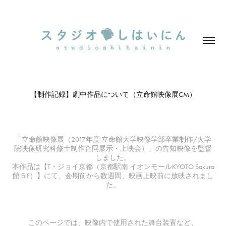
【制作記録】劇中作品について（立命館映像展CM）
「立命館映像展（2017年度 立命館大学映像学部卒業制作/大学
院映像研究科修士制作合同展示・上映会）」の告知映像を監督
しました。
本作品は【T・ジョイ京都（京都駅南 イオンモールKYOTO Sakura
館５F）】にて、会期前から数週間、映画上映前に放映されまし
た。
このページでは、映像内で使用された舞台装置など、