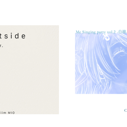
 Japanese 
光るとき/