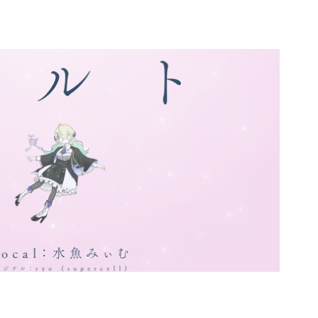
yo (supercell) - Covered by 水
魚みぃむ
2025