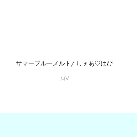
サマーブルーメルト/ しぇあ♡はぴ
MV