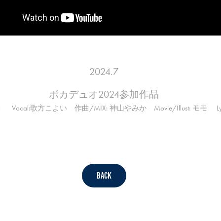
2024.7
ボカデュオ2024参加作品
cal:歌方こよい 作曲/MIX: 神山やみか Movie/Illust: モモ L
Back