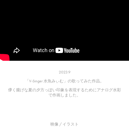
2023.9
「V-Singer 水魚みぃむ」の歌ってみた作品。
儚く朧げな夏の夕方っぽい印象を表現するためにアナログ水彩
で作画しました。
映像 / イラスト