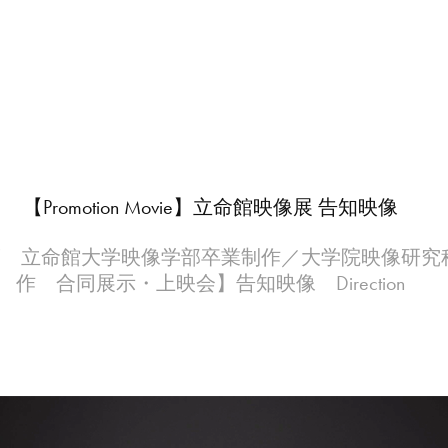
【Promotion Movie】立命館映像展 告知映像
年度 立命館大学映像学部卒業制作／大学院映像研究
作 合同展示・上映会】告知映像 Direction